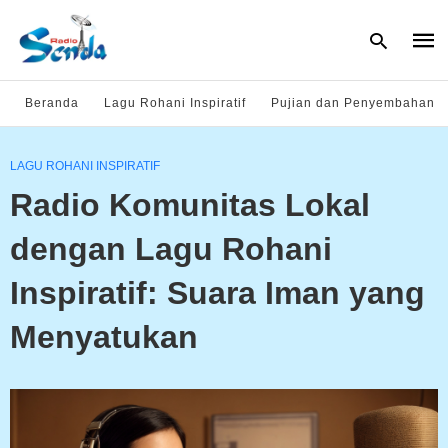
Beranda
Lagu Rohani Inspiratif
Pujian dan Penyembahan
Type
LAGU ROHANI INSPIRATIF
your
sear
Radio Komunitas Lokal
quer
and
hit
dengan Lagu Rohani
enter
Inspiratif: Suara Iman yang
Menyatukan