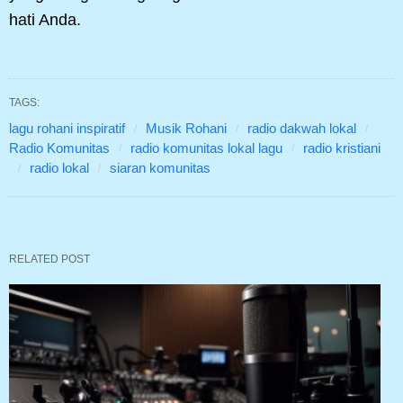
hati Anda.
TAGS:
lagu rohani inspiratif
Musik Rohani
radio dakwah lokal
Radio Komunitas
radio komunitas lokal lagu
radio kristiani
radio lokal
siaran komunitas
RELATED POST