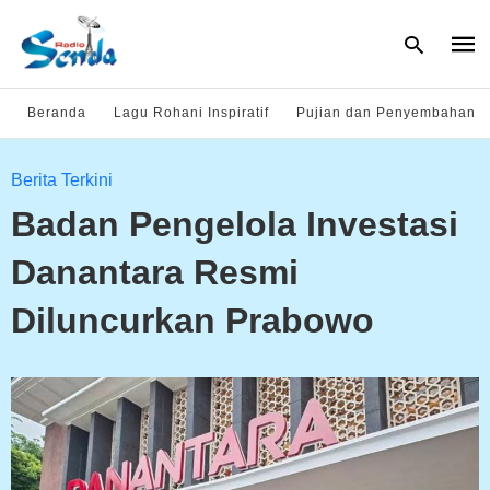
Beranda
Lagu Rohani Inspiratif
Pujian dan Penyembahan
Type
Berita Terkini
your
sear
Badan Pengelola Investasi
quer
and
hit
Danantara Resmi
enter
Diluncurkan Prabowo