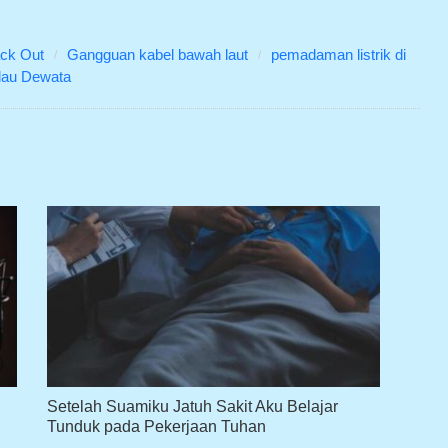
ack Out
Gangguan kabel bawah laut
pemadaman listrik di
lau Dewata
Setelah Suamiku Jatuh Sakit Aku Belajar
Tunduk pada Pekerjaan Tuhan