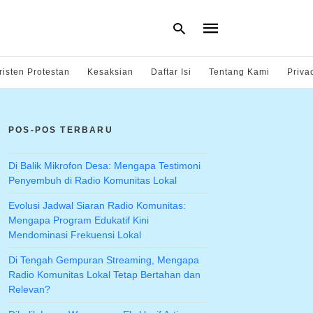
risten Protestan
Kesaksian
Daftar Isi
Tentang Kami
Priva
Type
your
POS-POS TERBARU
search
query
and
hit
Di Balik Mikrofon Desa: Mengapa Testimoni
enter:
Penyembuh di Radio Komunitas Lokal
Evolusi Jadwal Siaran Radio Komunitas:
Mengapa Program Edukatif Kini
Mendominasi Frekuensi Lokal
Di Tengah Gempuran Streaming, Mengapa
Radio Komunitas Lokal Tetap Bertahan dan
Relevan?