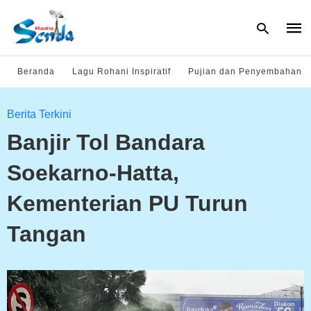
Beranda
Lagu Rohani Inspiratif
Pujian dan Penyembahan
Type
Berita Terkini
your
sear
Banjir Tol Bandara
quer
and
hit
Soekarno-Hatta,
enter
Kementerian PU Turun
Tangan