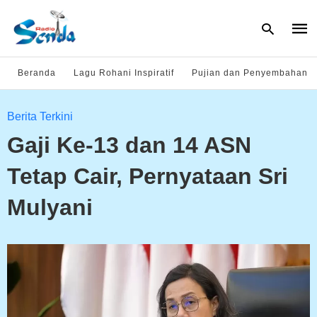
Beranda
Lagu Rohani Inspiratif
Pujian dan Penyembahan
Type
Berita Terkini
your
sear
Gaji Ke-13 dan 14 ASN
quer
and
hit
Tetap Cair, Pernyataan Sri
enter
Mulyani