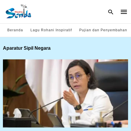
Beranda
Lagu Rohani Inspiratif
Pujian dan Penyembahan
Type
Aparatur Sipil Negara
your
sear
quer
and
hit
enter