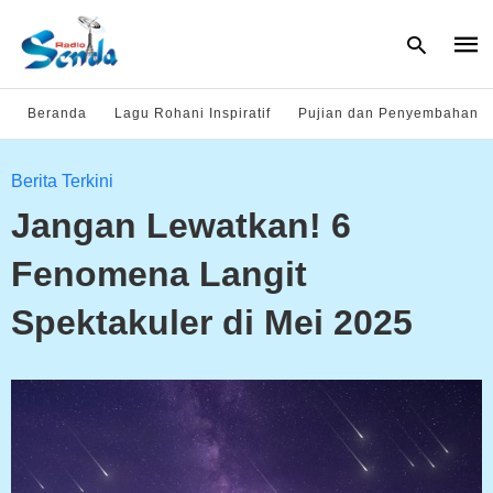
Beranda
Lagu Rohani Inspiratif
Pujian dan Penyembahan
Type
Berita Terkini
your
sear
Jangan Lewatkan! 6
quer
and
hit
Fenomena Langit
enter
Spektakuler di Mei 2025