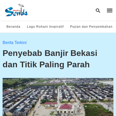
Beranda
Lagu Rohani Inspiratif
Pujian dan Penyembahan
Type
Berita Terkini
your
sear
Penyebab Banjir Bekasi
quer
and
hit
dan Titik Paling Parah
enter