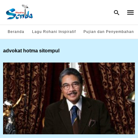
Beranda
Lagu Rohani Inspiratif
Pujian dan Penyembahan
Type
advokat hotma sitompul
your
sear
quer
and
hit
enter