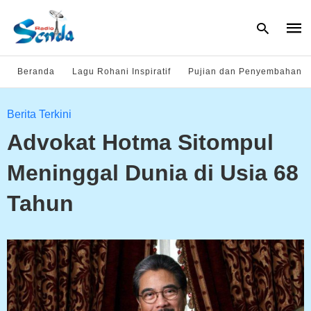
Beranda
Lagu Rohani Inspiratif
Pujian dan Penyembahan
Type
Berita Terkini
your
sear
Advokat Hotma Sitompul
quer
and
hit
Meninggal Dunia di Usia 68
enter
Tahun