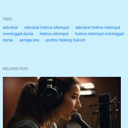
TAGS:
advokat
advokat hotma sitompul
advokat hotma sitompul
meninggal dunia
hotma sitompul
hotma sitompul meninggal
dunia
pengacara
profesi bidang hukum
RELATED POST