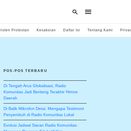
risten Protestan
Kesaksian
Daftar Isi
Tentang Kami
Priva
Type
your
search
query
and
hit
POS-POS TERBARU
enter:
Di Tengah Arus Globalisasi, Radio
Komunitas Jadi Benteng Terakhir Himne
Daerah
Di Balik Mikrofon Desa: Mengapa Testimoni
Penyembuh di Radio Komunitas Lokal
Evolusi Jadwal Siaran Radio Komunitas: