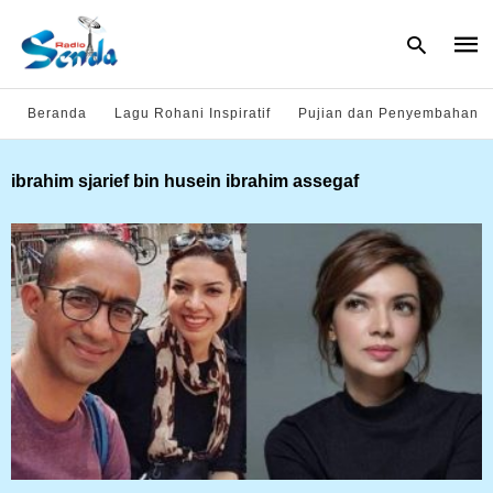
Beranda
Lagu Rohani Inspiratif
Pujian dan Penyembahan
Type
ibrahim sjarief bin husein ibrahim assegaf
your
sear
quer
and
hit
enter