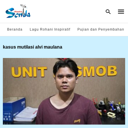
Beranda
Lagu Rohani Inspiratif
Pujian dan Penyembahan
Type
kasus mutilasi alvi maulana
your
sear
quer
and
hit
enter