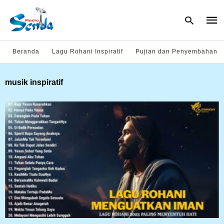
Beranda
Lagu Rohani Inspiratif
Pujian dan Penyembahan
Type
musik inspiratif
your
sear
quer
and
hit
enter