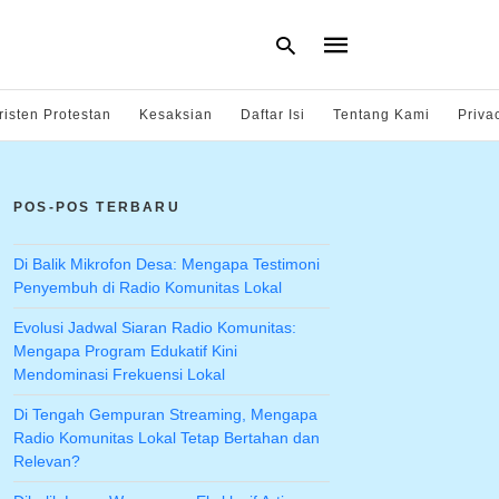
risten Protestan
Kesaksian
Daftar Isi
Tentang Kami
Priva
Type
your
POS-POS TERBARU
search
query
and
hit
Di Balik Mikrofon Desa: Mengapa Testimoni
enter:
Penyembuh di Radio Komunitas Lokal
Evolusi Jadwal Siaran Radio Komunitas:
Mengapa Program Edukatif Kini
Mendominasi Frekuensi Lokal
Di Tengah Gempuran Streaming, Mengapa
Radio Komunitas Lokal Tetap Bertahan dan
Relevan?