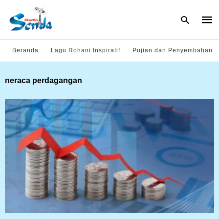
Beranda
Lagu Rohani Inspiratif
Pujian dan Penyembahan
Type
neraca perdagangan
your
sear
quer
and
hit
enter