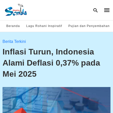
Beranda
Lagu Rohani Inspiratif
Pujian dan Penyembahan
Type
Berita Terkini
your
sear
Inflasi Turun, Indonesia
quer
and
hit
Alami Deflasi 0,37% pada
enter
Mei 2025