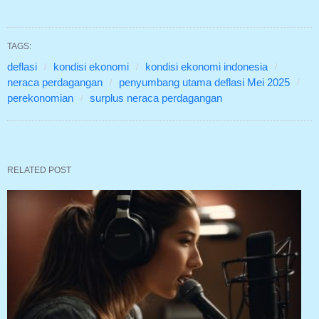
TAGS:
deflasi
kondisi ekonomi
kondisi ekonomi indonesia
neraca perdagangan
penyumbang utama deflasi Mei 2025
perekonomian
surplus neraca perdagangan
RELATED POST