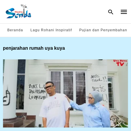
Beranda
Lagu Rohani Inspiratif
Pujian dan Penyembahan
Type
penjarahan rumah uya kuya
your
sear
quer
and
hit
enter