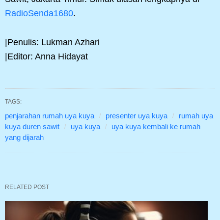
RadioSenda1680
.
|Penulis: Lukman Azhari
|Editor: Anna Hidayat
TAGS:
penjarahan rumah uya kuya
presenter uya kuya
rumah uya
kuya duren sawit
uya kuya
uya kuya kembali ke rumah
yang dijarah
RELATED POST