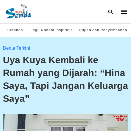
Beranda
Lagu Rohani Inspiratif
Pujian dan Penyembahan
Type
Berita Terkini
your
sear
Uya Kuya Kembali ke
quer
and
hit
Rumah yang Dijarah: “Hina
enter
Saya, Tapi Jangan Keluarga
Saya”