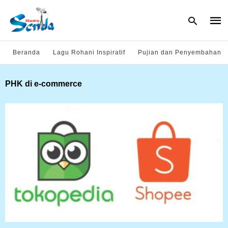
Beranda
Lagu Rohani Inspiratif
Pujian dan Penyembahan
Type
PHK di e-commerce
your
sear
quer
and
hit
enter