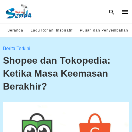
Beranda
Lagu Rohani Inspiratif
Pujian dan Penyembahan
Type
Berita Terkini
your
sear
Shopee dan Tokopedia:
quer
and
hit
Ketika Masa Keemasan
enter
Berakhir?