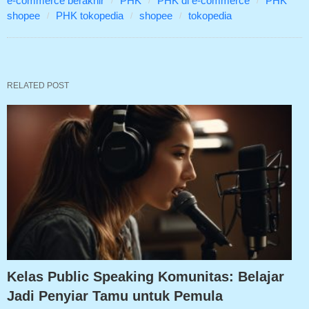
e-commerce berakhir
PHK
PHK di e-commerce
PHK
shopee
PHK tokopedia
shopee
tokopedia
RELATED POST
Kelas Public Speaking Komunitas: Belajar
Jadi Penyiar Tamu untuk Pemula