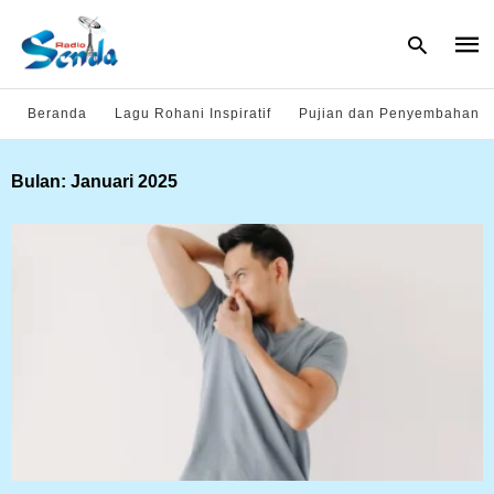
Beranda
Lagu Rohani Inspiratif
Pujian dan Penyembahan
Type
Bulan:
Januari 2025
your
sear
quer
and
hit
enter