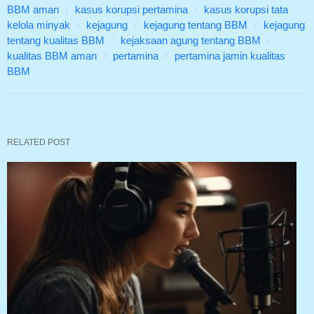
BBM aman
kasus korupsi pertamina
kasus korupsi tata
kelola minyak
kejagung
kejagung tentang BBM
kejagung
tentang kualitas BBM
kejaksaan agung tentang BBM
kualitas BBM aman
pertamina
pertamina jamin kualitas
BBM
RELATED POST