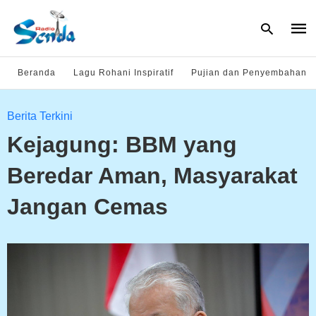
Beranda
Lagu Rohani Inspiratif
Pujian dan Penyembahan
Type
Berita Terkini
your
sear
Kejagung: BBM yang
quer
and
hit
Beredar Aman, Masyarakat
enter
Jangan Cemas