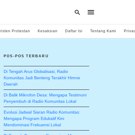
risten Protestan
Kesaksian
Daftar Isi
Tentang Kami
Priva
Type
your
POS-POS TERBARU
search
query
and
hit
Di Tengah Arus Globalisasi, Radio
enter:
Komunitas Jadi Benteng Terakhir Himne
Daerah
Di Balik Mikrofon Desa: Mengapa Testimoni
Penyembuh di Radio Komunitas Lokal
Evolusi Jadwal Siaran Radio Komunitas:
Mengapa Program Edukatif Kini
Mendominasi Frekuensi Lokal