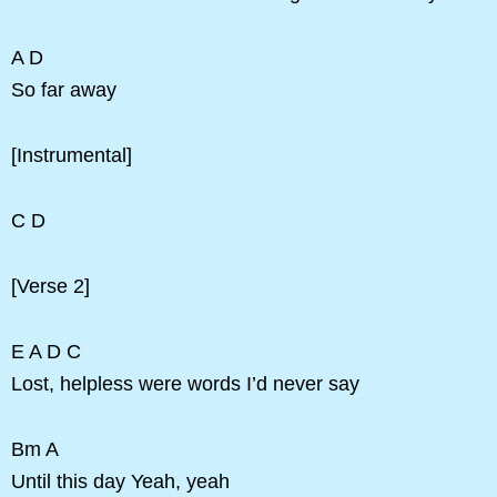
A D
So far away
[Instrumental]
C D
[Verse 2]
E A D C
Lost, helpless were words I’d never say
Bm A
Until this day Yeah, yeah