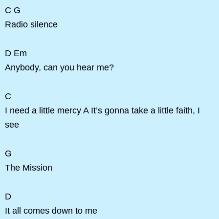
C G
Radio silence
D Em
Anybody, can you hear me?
C
I need a little mercy A It’s gonna take a little faith, I
see
G
The Mission
D
It all comes down to me