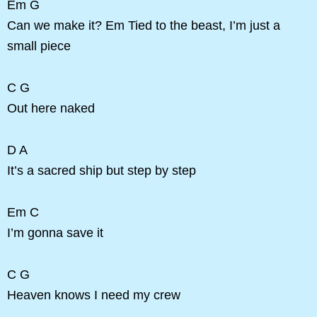
Em G
Can we make it? Em Tied to the beast, I’m just a
small piece
C G
Out here naked
D A
It’s a sacred ship but step by step
Em C
I’m gonna save it
C G
Heaven knows I need my crew