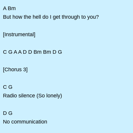
A Bm
But how the hell do I get through to you?
[Instrumental]
C G A A D D Bm Bm D G
[Chorus 3]
C G
Radio silence (So lonely)
D G
No communication