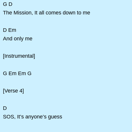
G D
The Mission, It all comes down to me
D Em
And only me
[Instrumental]
G Em Em G
[Verse 4]
D
SOS, It’s anyone’s guess