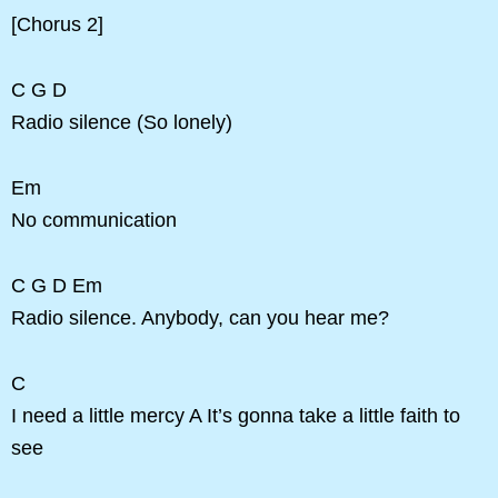
[Chorus 2]
C G D
Radio silence (So lonely)
Em
No communication
C G D Em
Radio silence. Anybody, can you hear me?
C
I need a little mercy A It’s gonna take a little faith to
see