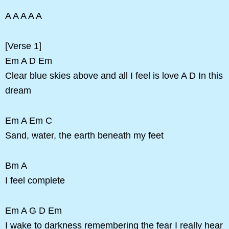
A A A A A
[Verse 1]
Em A D Em
Clear blue skies above and all I feel is love A D In this
dream
Em A Em C
Sand, water, the earth beneath my feet
Bm A
I feel complete
Em A G D Em
I wake to darkness remembering the fear I really hear