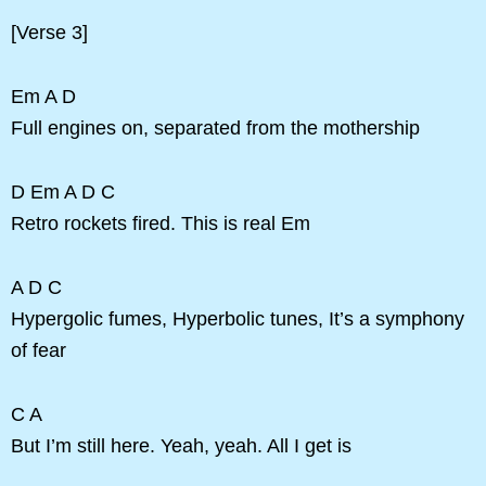
[Verse 3]
Em A D
Full engines on, separated from the mothership
D Em A D C
Retro rockets fired. This is real Em
A D C
Hypergolic fumes, Hyperbolic tunes, It’s a symphony
of fear
C A
But I’m still here. Yeah, yeah. All I get is