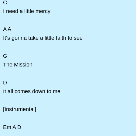
C
I need a little mercy
A A
It’s gonna take a little faith to see
G
The Mission
D
It all comes down to me
[Instrumental]
Em A D