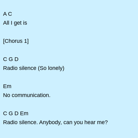
A C
All I get is
[Chorus 1]
C G D
Radio silence (So lonely)
Em
No communication.
C G D Em
Radio silence. Anybody, can you hear me?