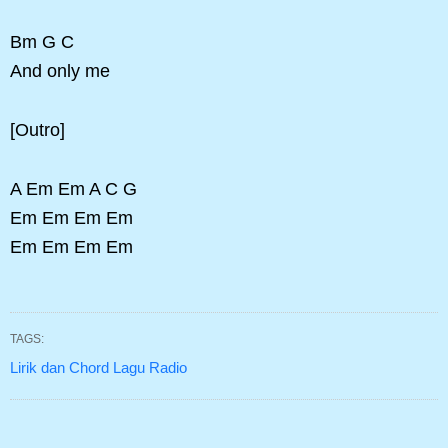
Bm G C
And only me
[Outro]
A Em Em A C G
Em Em Em Em
Em Em Em Em
TAGS:
Lirik dan Chord Lagu Radio