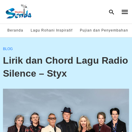
Beranda
Lagu Rohani Inspiratif
Pujian dan Penyembahan
Type
BLOG
your
sear
Lirik dan Chord Lagu Radio
quer
and
hit
Silence – Styx
enter