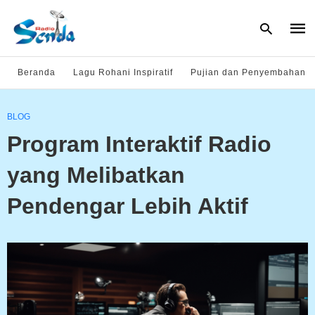
Beranda
Lagu Rohani Inspiratif
Pujian dan Penyembahan
Type
BLOG
your
sear
Program Interaktif Radio
quer
and
hit
yang Melibatkan
enter
Pendengar Lebih Aktif