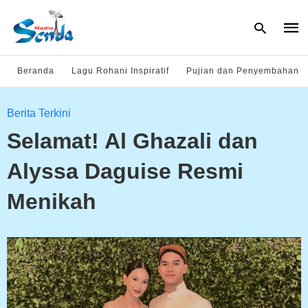
Beranda
Lagu Rohani Inspiratif
Pujian dan Penyembahan
Type
Berita Terkini
your
sear
Selamat! Al Ghazali dan
quer
and
hit
Alyssa Daguise Resmi
enter
Menikah