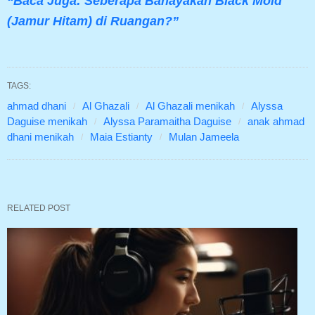
“Baca Juga: Seberapa Bahayakah Black Mold
(Jamur Hitam) di Ruangan?”
TAGS:
ahmad dhani
Al Ghazali
Al Ghazali menikah
Alyssa
Daguise menikah
Alyssa Paramaitha Daguise
anak ahmad
dhani menikah
Maia Estianty
Mulan Jameela
RELATED POST