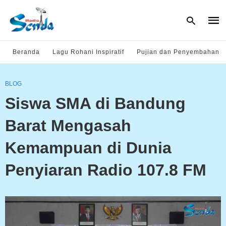
Beranda
Lagu Rohani Inspiratif
Pujian dan Penyembahan
Type
BLOG
your
sear
Siswa SMA di Bandung
quer
and
hit
Barat Mengasah
enter
Kemampuan di Dunia
Penyiaran Radio 107.8 FM