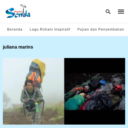
Beranda
Lagu Rohani Inspiratif
Pujian dan Penyembahan
Type
juliana marins
your
sear
quer
and
hit
enter