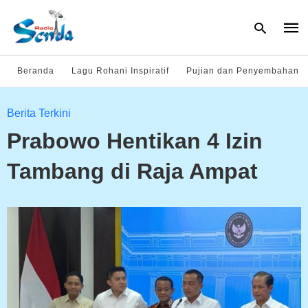
Beranda
Lagu Rohani Inspiratif
Pujian dan Penyembahan
Type
Berita Terkini
your
sear
Prabowo Hentikan 4 Izin
quer
and
hit
Tambang di Raja Ampat
enter