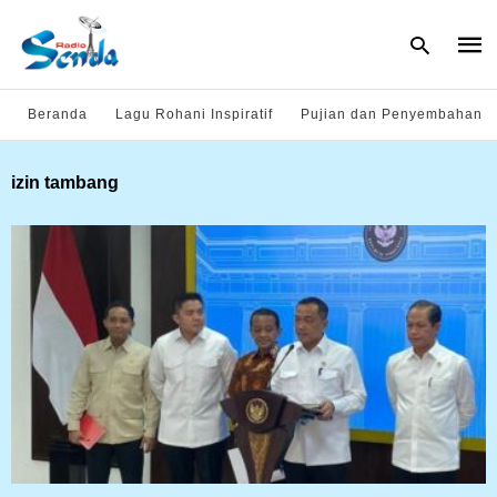
Beranda
Lagu Rohani Inspiratif
Pujian dan Penyembahan
Type
izin tambang
your
sear
quer
and
hit
enter