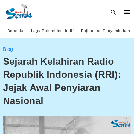
Beranda
Lagu Rohani Inspiratif
Pujian dan Penyembahan
Type
Blog
your
sear
Sejarah Kelahiran Radio
quer
and
hit
Republik Indonesia (RRI):
enter
Jejak Awal Penyiaran
Nasional