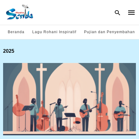
Beranda
Lagu Rohani Inspiratif
Pujian dan Penyembahan
Type
2025
your
sear
quer
and
hit
enter