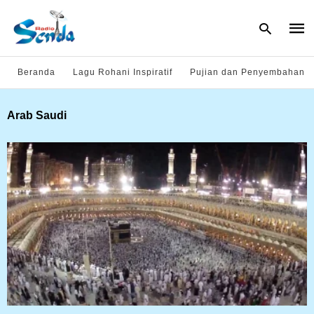
Beranda
Lagu Rohani Inspiratif
Pujian dan Penyembahan
Type
Arab Saudi
your
sear
quer
and
hit
enter