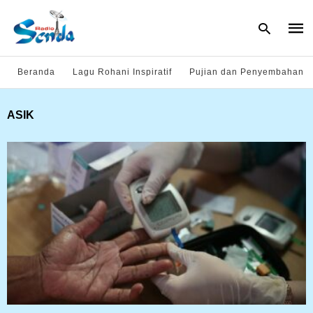
Beranda
Lagu Rohani Inspiratif
Pujian dan Penyembahan
Type
ASIK
your
sear
quer
and
hit
enter