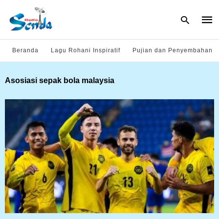
Beranda
Lagu Rohani Inspiratif
Pujian dan Penyembahan
Type
Asosiasi sepak bola malaysia
your
sear
quer
and
hit
enter