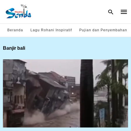
Beranda
Lagu Rohani Inspiratif
Pujian dan Penyembahan
Type
Banjir bali
your
sear
quer
and
hit
enter