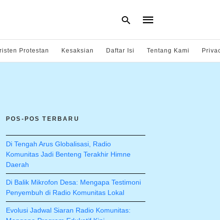
risten Protestan
Kesaksian
Daftar Isi
Tentang Kami
Priva
Type
your
search
query
and
hit
POS-POS TERBARU
enter:
Di Tengah Arus Globalisasi, Radio
Komunitas Jadi Benteng Terakhir Himne
Daerah
Di Balik Mikrofon Desa: Mengapa Testimoni
Penyembuh di Radio Komunitas Lokal
Evolusi Jadwal Siaran Radio Komunitas: