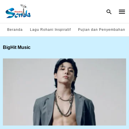
Beranda
Lagu Rohani Inspiratif
Pujian dan Penyembahan
Type
BigHit Music
your
sear
quer
and
hit
enter