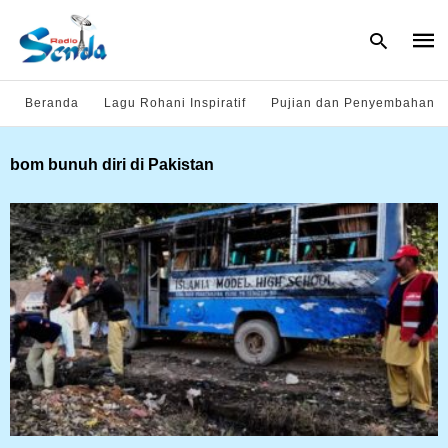
Beranda
Lagu Rohani Inspiratif
Pujian dan Penyembahan
Type
bom bunuh diri di Pakistan
your
sear
quer
and
hit
enter