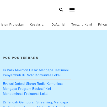
risten Protestan
Kesaksian
Daftar Isi
Tentang Kami
Priva
Type
your
search
query
and
hit
POS-POS TERBARU
enter:
Di Balik Mikrofon Desa: Mengapa Testimoni
Penyembuh di Radio Komunitas Lokal
Evolusi Jadwal Siaran Radio Komunitas:
Mengapa Program Edukatif Kini
Mendominasi Frekuensi Lokal
Di Tengah Gempuran Streaming, Mengapa