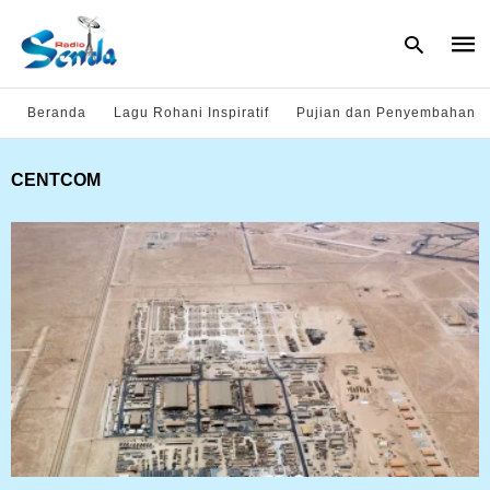
Beranda
Lagu Rohani Inspiratif
Pujian dan Penyembahan
Type
CENTCOM
your
sear
quer
and
hit
enter