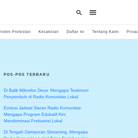
risten Protestan
Kesaksian
Daftar Isi
Tentang Kami
Priva
Type
your
search
query
and
hit
POS-POS TERBARU
enter:
Di Balik Mikrofon Desa: Mengapa Testimoni
Penyembuh di Radio Komunitas Lokal
Evolusi Jadwal Siaran Radio Komunitas:
Mengapa Program Edukatif Kini
Mendominasi Frekuensi Lokal
Di Tengah Gempuran Streaming, Mengapa