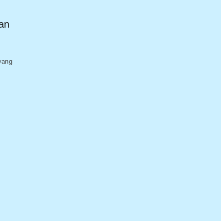
an
 yang