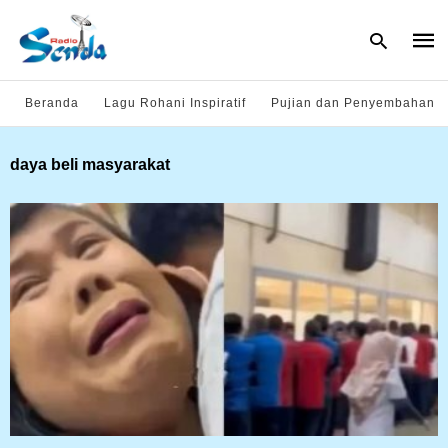
Beranda
Lagu Rohani Inspiratif
Pujian dan Penyembahan
Type
daya beli masyarakat
your
sear
quer
and
hit
enter