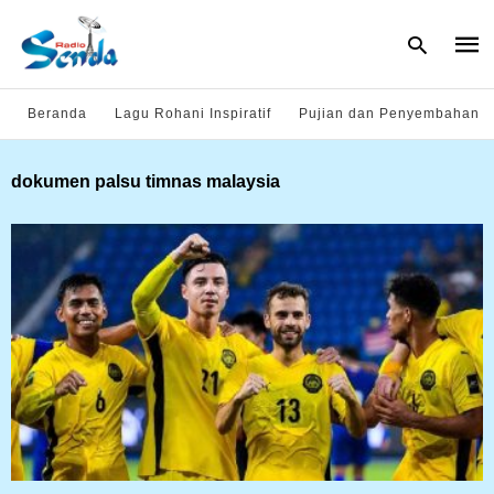
Beranda
Lagu Rohani Inspiratif
Pujian dan Penyembahan
Type
dokumen palsu timnas malaysia
your
sear
quer
and
hit
enter