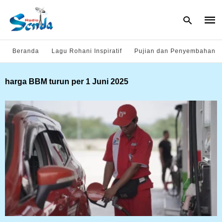
Beranda
Lagu Rohani Inspiratif
Pujian dan Penyembahan
Type
harga BBM turun per 1 Juni 2025
your
sear
quer
and
hit
enter