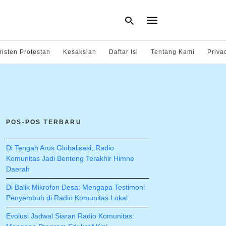
risten Protestan
Kesaksian
Daftar Isi
Tentang Kami
Priva
Type
your
search
query
and
hit
POS-POS TERBARU
enter:
Di Tengah Arus Globalisasi, Radio
Komunitas Jadi Benteng Terakhir Himne
Daerah
Di Balik Mikrofon Desa: Mengapa Testimoni
Penyembuh di Radio Komunitas Lokal
Evolusi Jadwal Siaran Radio Komunitas: