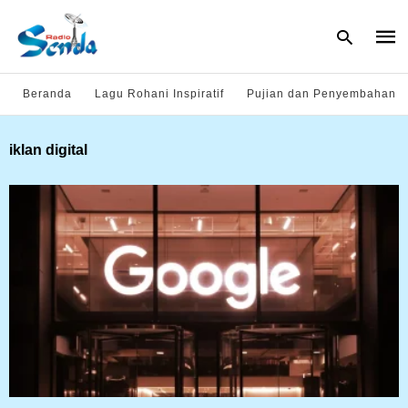
Beranda
Lagu Rohani Inspiratif
Pujian dan Penyembahan
Type
iklan digital
your
sear
quer
and
hit
enter