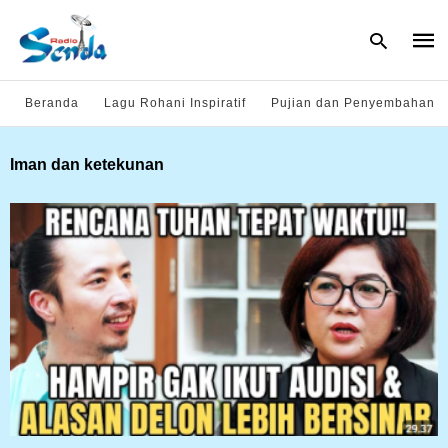
Beranda
Lagu Rohani Inspiratif
Pujian dan Penyembahan
Type
Iman dan ketekunan
your
sear
quer
and
hit
enter