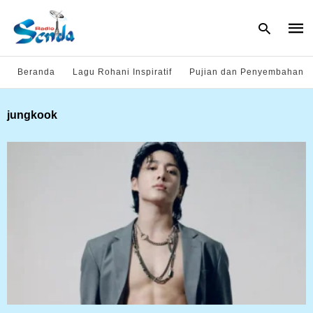
Beranda
Lagu Rohani Inspiratif
Pujian dan Penyembahan
Type
jungkook
your
sear
quer
and
hit
enter